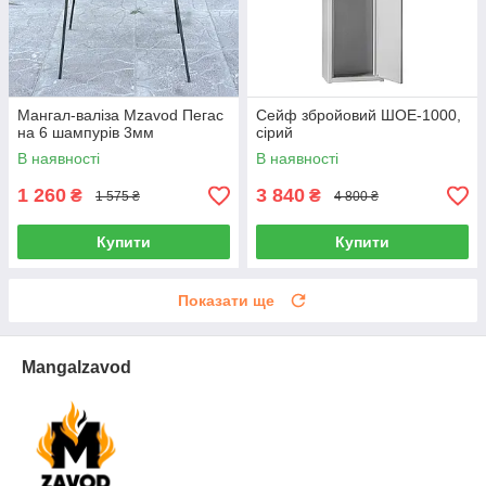
Мангал-валіза Mzavod Пегас
Сейф збройовий ШОЕ-1000,
на 6 шампурів 3мм
сірий
В наявності
В наявності
1 260
3 840
₴
₴
1 575 ₴
4 800 ₴
Купити
Купити
Показати ще
Mangalzavod