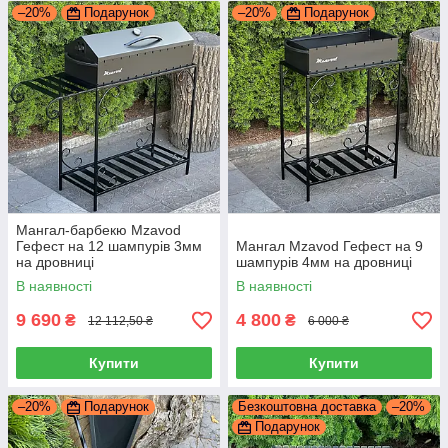
–20%
Подарунок
–20%
Подарунок
Мангал-барбекю Mzavod
Гефест на 12 шампурів 3мм
Мангал Mzavod Гефест на 9
на дровниці
шампурів 4мм на дровниці
В наявності
В наявності
9 690
4 800
₴
₴
12 112,50 ₴
6 000 ₴
Купити
Купити
–20%
Подарунок
Безкоштовна доставка
–20%
Подарунок