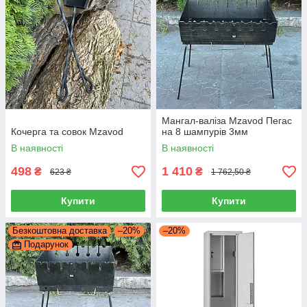
Мангал-валіза Mzavod Пегас
Кочерга та совок Mzavod
на 8 шампурів 3мм
В наявності
В наявності
498
1 410
₴
₴
623 ₴
1 762,50 ₴
Купити
Купити
Безкоштовна доставка
–20%
–20%
Подарунок