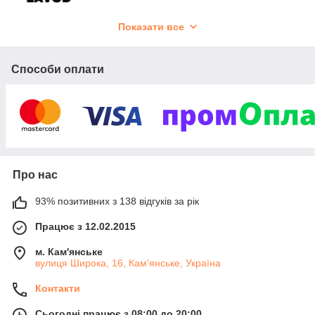
Показати все
НАДІЙНІСТЬ, ЯКІСТЬ
ТА ПРИЄМНІ ЕМОЦІЇ ВІД
ВИКОРИСТАННЯ!
Способи оплати
ОФІЦІЙНИЙ САЙТ ВИРОБНИКА
Про нас
93% позитивних з 138 відгуків за рік
ВЛАСНЕ ВИРОБНИЦТВО
Працює з 12.02.2015
Контроль якості на кожному етапі
м. Кам'янське
вулиця Широка, 16, Кам'янське, Україна
Контакти
Сьогодні працює з 08:00 до 20:00