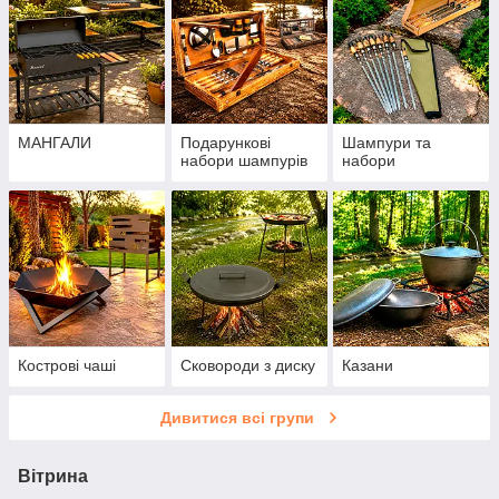
МАНГАЛИ
Подарункові
Шампури та
набори шампурів
набори
Кострові чаші
Сковороди з диску
Казани
Дивитися всі групи
Вітрина