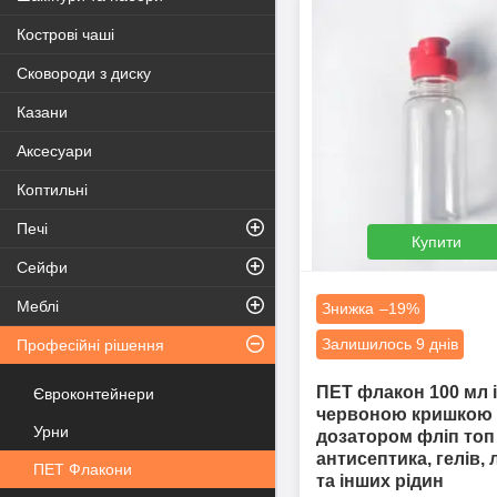
Кострові чаші
Сковороди з диску
Казани
Аксесуари
Коптильні
Печі
Купити
Сейфи
Меблі
–19%
Залишилось 9 днів
Професійні рішення
ПЕТ флакон 100 мл і
Євроконтейнери
червоною кришкою 
Урни
дозатором фліп топ
антисептика, гелів, 
ПЕТ Флакони
та інших рідин