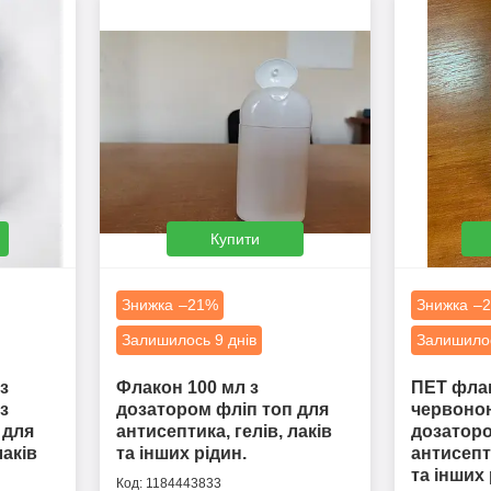
Купити
–21%
–
Залишилось 9 днів
Залишилос
з
Флакон 100 мл з
ПЕТ флак
з
дозатором фліп топ для
червоно
 для
антисептика, гелів, лаків
дозаторо
лаків
та інших рідин.
антисепти
та інших
1184443833