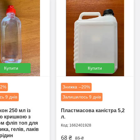
Купити
Купити
22%
–20%
ь 9 днів
Залишилось 9 днів
он 250 мл із
Пластмасова каністра 5,2
ю кришкою з
л.
м фліп топ для
1662401928
ка, гелів, лаків
 рідин
68 ₴
85 ₴