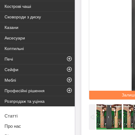
Кострові чаші
Сковороди з диску
Казани
Аксесуари
Коптильні
Печі
Сейфи
Меблі
Професійні рішення
Залиш
Розпродаж та уцінка
Статті
Про нас