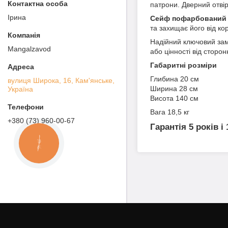
патрони. Дверний отвір
Ірина
Сейф пофарбований
та захищає його від кор
Надійний ключовий зам
Mangalzavod
або цінності від сторо
Габаритні розміри
Глибина 20 см
вулиця Широка, 16, Кам'янське,
Ширина 28 см
Україна
Висота 140 см
Вага 18,5 кг
+380 (73) 960-00-67
Гарантія 5 років і
КНОПКА
ЗВ'ЯЗКУ