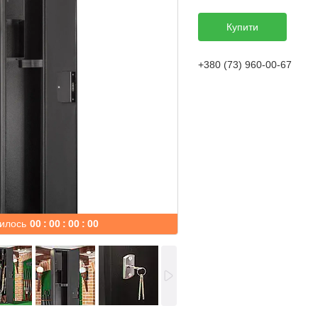
Купити
+380 (73) 960-00-67
илось
0
0
0
0
0
0
0
0