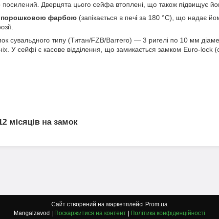
 посилений. Дверцята цього сейфа втоплені, що також підвищує йог
 порошковою фарбою
(запікається в печі за 180 °C), що надає й
озії.
ок сувальдного типу (Титан/FZB/Barrero) — 3 ригелі по 10 мм діам
нніх. У сейфі є касове відділення, що замикається замком Euro-lock (
 12 місяців на замок
Сайт створений на маркетплейсі
Prom.ua
Mangalzavod |
Поскаржитися на контент
|
Політика конфіденційності