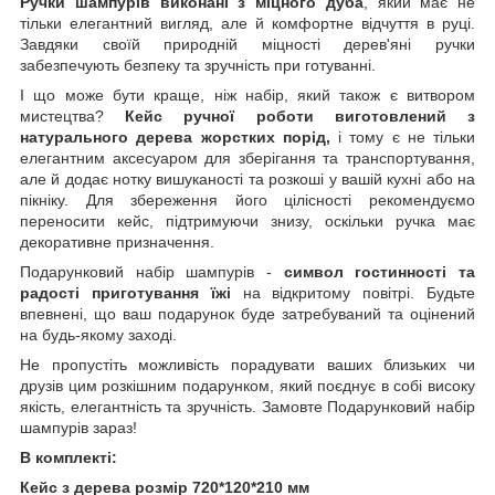
Ручки шампурів виконані з міцного дуба
, який має не
тільки елегантний вигляд, але й комфортне відчуття в руці.
Завдяки своїй природній міцності дерев'яні ручки
забезпечують безпеку та зручність при готуванні.
І що може бути краще, ніж набір, який також є витвором
мистецтва?
Кейс ручної роботи виготовлений з
натурального дерева жорстких порід,
і тому є не тільки
елегантним аксесуаром для зберігання та транспортування,
але й додає нотку вишуканості та розкоші у вашій кухні або на
пікніку. Для збереження його цілісності рекомендуємо
переносити кейс, підтримуючи знизу, оскільки ручка має
декоративне призначення.
Подарунковий набір шампурів -
символ гостинності та
радості приготування їжі
на відкритому повітрі. Будьте
впевнені, що ваш подарунок буде затребуваний та оцінений
на будь-якому заході.
Не пропустіть можливість порадувати ваших близьких чи
друзів цим розкішним подарунком, який поєднує в собі високу
якість, елегантність та зручність. Замовте Подарунковий набір
шампурів зараз!
В комплекті:
Кейс з дерева розмір 720*120*210 мм