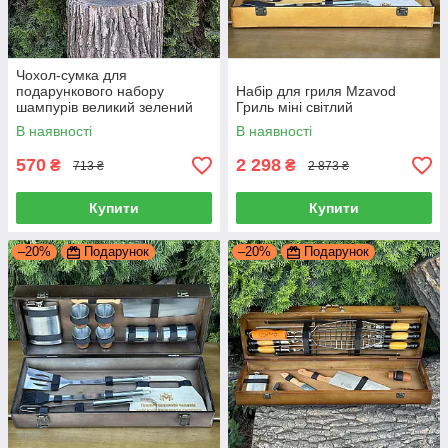
Чохол-сумка для
подарункового набору
Набір для гриля Mzavod
шампурів великий зелений
Гриль міні світлий
В наявності
В наявності
570
2 298
₴
₴
713 ₴
2 873 ₴
Купити
Купити
–20%
Подарунок
–20%
Подарунок