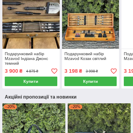
Подарунковий набір
Подарунковий набір
Пода
Mzavod Індіана Джонс
Mzavod Козак світлий
Mzav
темний
3 900
3 198
3 1
₴
₴
4 875 ₴
3 998 ₴
Купити
Купити
Акційні пропозиції та новинки
–20%
–20%