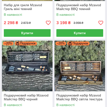
Набір для гриля Mzavod
Подарунковий набір Mzavod
Гриль міні темний
Майстер BBQ темний
В наявності
В наявності
2 298
3 198
₴
₴
2 873 ₴
3 998 ₴
Купити
Купити
–20%
Подарунок
–20%
Подарунок
Подарунковий набір Mzavod
Подарунковий набір Mzavod
Майстер BBQ чорний
Майстер BBQ світла текстура
В наявності
В наявності