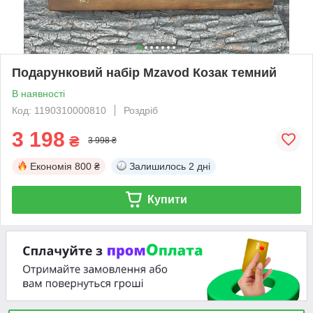
Подарунковий набір Mzavod Козак темний
В наявності
Код: 1190310000810
Роздріб
3 198
₴
3 998 ₴
Економія
800 ₴
Залишилось
2 дні
Купити