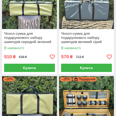
Чохол-сумка для
Чохол-сумка для
подарункового набору
подарункового набору
шампурів середній зелений
шампурів великий сірий
В наявності
В наявності
510
570
₴
₴
638 ₴
713 ₴
Купити
Купити
–20%
–20%
Подарунок