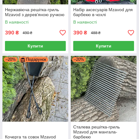
Нержавіюча решітка-гриль
Набір аксесуарів Mzavod для
Mzavod з дерев’яною ручкою
барбекю в чохлі
В наявності
В наявності
390
390
₴
₴
490 ₴
488 ₴
Купити
Купити
–20%
Подарунок
–20%
Сталева решітка-гриль
Mzavod для мангала-
Кочерга та совок Mzavod
барбекю