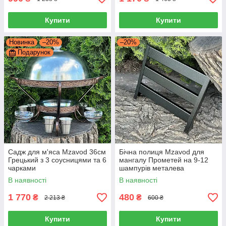
Купити
Купити
Новинка
–20%
–20%
Подарунок
Садж для м'яса Mzavod 36см
Бічна полиця Mzavod для
Грецький з 3 соусницями та 6
мангалу Прометей на 9-12
чарками
шампурів металева
В наявності
В наявності
1 770
480
₴
₴
2 213 ₴
600 ₴
Купити
Купити