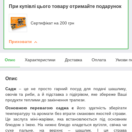
При купівлі цього товару отримайте подарунок
Сертифікат на 200 грн
Приховати
Опис
Характеристики
Доставка
Оплата
Умови п
Опис
Садж
– це не просто гарний посуд для подачі шашлику,
овочів та риби, а й підставка з підігрівом, яке збереже Ваші
продукти теплими до закінчення трапези.
Основною перевагою саджа є
його здатність зберігати
температуру та аромати без втрати смакових якостей страви.
Це заслуга міні-жарівки, яка встановлюється під основним
блюдом з їжею. На нижнє блюдо кладеться вугілля, свічка чи
сухе пальне, на верхнє – шашлик. І ця страва