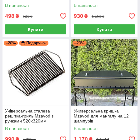
В наявності
В наявності
498
930
₴
₴
623 ₴
1 163 ₴
Купити
Купити
–20%
Подарунок
–20%
Універсальна сталева
Универсальна кришка
решітка-гриль Mzavod з
Mzavod для мангалу на 12
ручками 520х320мм
шампурів
В наявності
В наявності
990
1 170
₴
₴
1 238 ₴
1 463 ₴