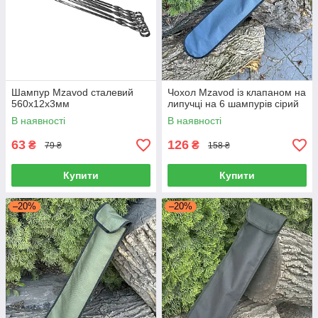
Шампур Mzavod сталевий
Чохол Mzavod із клапаном на
560х12х3мм
липучці на 6 шампурів сірий
В наявності
В наявності
63
126
₴
₴
79 ₴
158 ₴
Купити
Купити
–20%
–20%