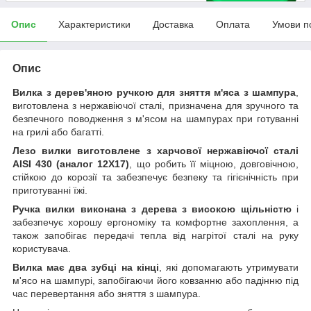
Опис
Характеристики
Доставка
Оплата
Умови п
Опис
Вилка з дерев'яною ручкою для зняття м'яса з шампура
,
виготовлена з нержавіючої сталі, призначена для зручного та
безпечного поводження з м'ясом на шампурах при готуванні
на грилі або багатті.
Лезо вилки виготовлене з харчової нержавіючої сталі
AISI 430 (аналог 12Х17)
, що робить її міцною, довговічною,
стійкою до корозії та забезпечує безпеку та гігієнічність при
приготуванні їжі.
Ручка вилки виконана з дерева з високою щільністю
і
забезпечує хорошу ергономіку та комфортне захоплення, а
також запобігає передачі тепла від нагрітої сталі на руку
користувача.
Вилка має два зубці на кінці
, які допомагають утримувати
м'ясо на шампурі, запобігаючи його ковзанню або падінню під
час перевертання або зняття з шампура.