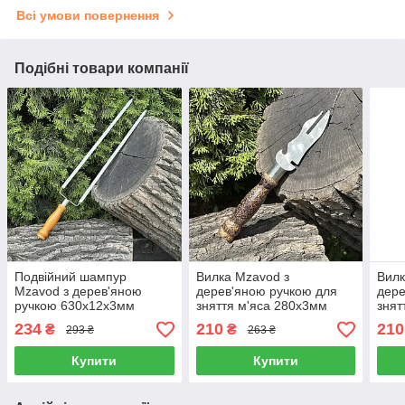
Всі умови повернення
Подібні товари компанії
Подвійний шампур
Вилка Mzavod з
Вилк
Mzavod з дерев'яною
дерев'яною ручкою для
дере
ручкою 630х12х3мм
зняття м'яса 280х3мм
знят
світлий
мармурова
ретр
234
210
210
₴
₴
293 ₴
263 ₴
Купити
Купити