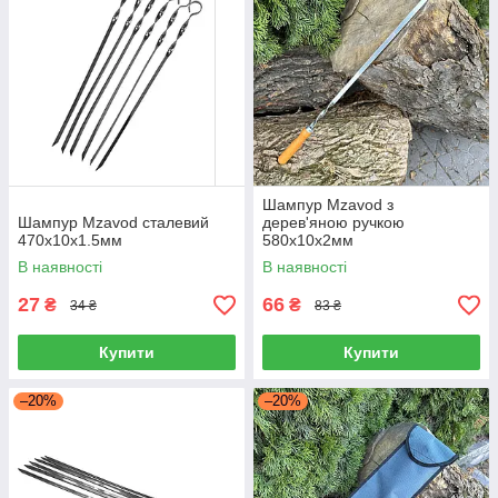
Шампур Mzavod з
Шампур Mzavod сталевий
дерев'яною ручкою
470х10х1.5мм
580х10х2мм
В наявності
В наявності
27
66
₴
₴
34 ₴
83 ₴
Купити
Купити
–20%
–20%