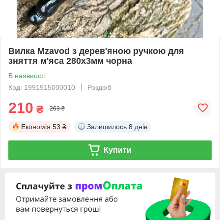
Вилка Mzavod з дерев'яною ручкою для
зняття м'яса 280х3мм чорна
В наявності
Код: 1991915000010
Роздріб
210
₴
263 ₴
Економія
53 ₴
Залишилось
8 днів
Купити