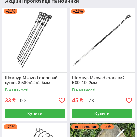
Акційні пропозиції та новинки
–21%
–21%
Шампур Mzavod сталевий
Шампур Mzavod сталевий
кутовий 560х12х1.5мм
560х10х2мм
В наявності
В наявності
33
45
₴
₴
42 ₴
57 ₴
Купити
Купити
–21%
Топ продажів
–20%