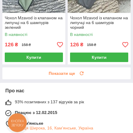
Чохол Mzavod із клапаном на
Чохол Mzavod із клапаном на
липучці на 6 шампурів
липучці на 6 шампурів
зелений
чорний
В наявності
В наявності
126
126
₴
₴
158 ₴
158 ₴
Купити
Купити
Показати ще
Про нас
93% позитивних з 137 відгуків за рік
Працює з 12.02.2015
КНОПКА
м. Кам'янське
ЗВ'ЯЗКУ
вулиця Широка, 16, Кам'янське, Україна