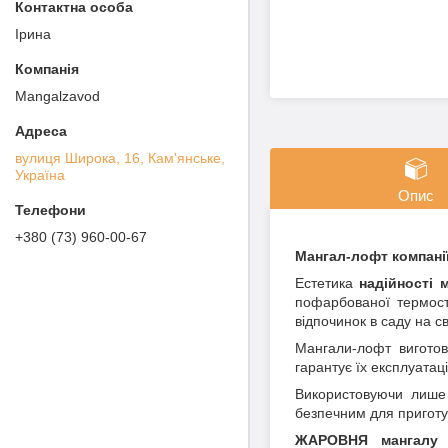
Ірина
Mangalzavod
вулиця Широка, 16, Кам'янське,
Україна
Опис
+380 (73) 960-00-67
Мангал-лофт компані
Естетика
надійності 
пофарбованої термост
відпочинок в саду на с
Мангали-лофт виготов
гарантує їх експлуата
Використовуючи лиш
безпечним для приготу
ЖАРОВНЯ мангалу