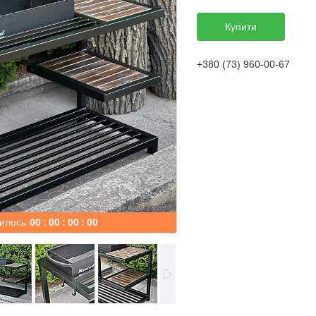
Купити
+380 (73) 960-00-67
илось
0
0
0
0
0
0
0
0