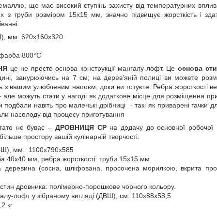
маллю, що має високий ступінь захисту від температурних вплив
их з труби розміром 15х15 мм, значно підвищує жорсткість і зда
ванні.
), мм: 620х160х320
 фарба 800°С
НЯ
це не просто основа конструкції мангалу-лофт. Це
основа ст
ині, занурюючись на 7 см; на дерев’яній полиці ви можете розм
ь з вашим улюбленим напоєм, доки ви готуєте. Ребра жорсткості ве
 – але можуть стати у нагоді як додаткове місце для розміщення п
и подбали навіть про маленькі дрібниці - такі як приварені гачки 
али насолоду від процесу приготування
агато не буває –
ДРОВНИЦЯ CP
на додачу до основної робочої
більше простору вашій кулінарній творчості.
ВШ), мм: 1100х790х585
а 40х40 мм, ребра жорсткості: труби 15х15 мм
а деревина (сосна, шліфована, просочена морилкою, вкрита пр
стин дровника: полімерно-порошкове чорного кольору.
алу-лофт у зібраному вигляді (ДВШ), см: 110х88х58,5
2 кг