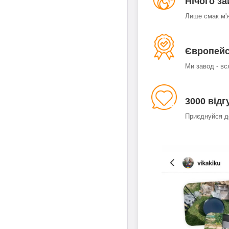
Нічого з
Лише смак м'
Європейс
Ми завод - вс
3000 відг
Приєднуйся до