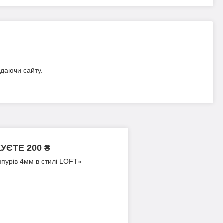
идаючи сайту.
ЄТЕ 200 ₴
пурів 4мм в стилі LOFT»