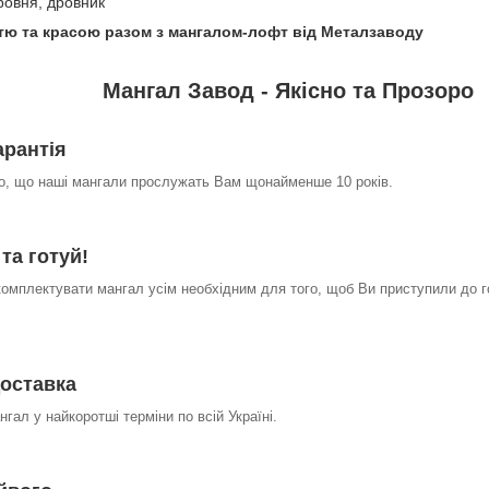
ровня, дровник
стю та красою разом з мангалом-лофт від Металзаводу
Мангал Завод - Якісно та Прозоро
арантія
о, що наші мангали прослужать Вам щонайменше 10 років.
та готуй!
омплектувати мангал усім необхідним для того, щоб Ви приступили до г
оставка
гал у найкоротші терміни по всій Україні.