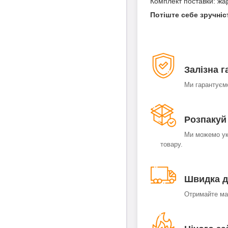
Комплект поставки: жа
Потіште себе зручні
Залізна г
Ми гарантуєм
Розпакуй 
Ми можемо ук
товару.
Швидка д
Отримайте ман