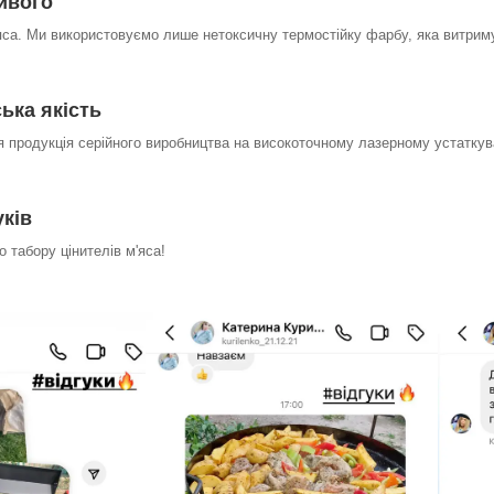
айвого
яса. Ми використовуємо лише нетоксичну термостійку фарбу, яка витрим
ька якість
я продукція серійного виробництва на високоточному лазерному устаткува
уків
 табору цінителів м'яса!