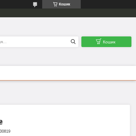
Кошик
Кошик
₴
00819