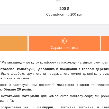
200 ₴
Сертифікат на 200 грн
Характеристики
ї Металзавод
– це куток комфорту та насолоди на відкритому повітр
металевої конструкції дровника в поєднанні з теплом дерев
ійкою фарбою, зручність та продуманість кожної деталі конструк
вято життя та стилю.
лені із застосуванням технології
лазерного різання
та високоя
цію
більше 20 років
.
е
нетоксичні матеріали
для компонентів мангалу-лофт, ми роби
вання їжі
розрахована на
9 шампурів
, виконана виконана зі ст