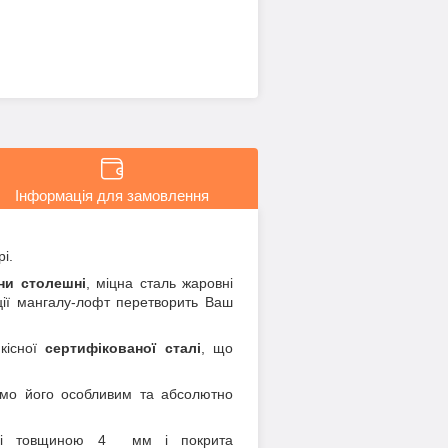
Інформація для замовлення
і.
ини столешні
, міцна сталь жаровні
ції мангалу-лофт перетворить Ваш
кісної
сертифікованої сталі
, що
мо його особливим та абсолютно
алі товщиною 4 мм і покрита