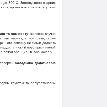
ів до 800°C. Застосування зварних
тність протистояти температурним
илю та комфорту
: жаровня зручно
істити маринади, приправи, гарячі
рхнього поверху не тільки додають
риладдя, а нижній ярус призначений
для ложки або щипців, або кочерги –
 поверхні
обладнана додатковою
озорим ґрунтом та поліуретановим