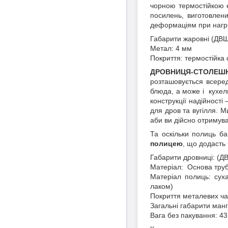
чорною термостійкою е
посилень, виготовлен
деформаціям при нагрі
Габарити жаровні (ДВШ
Метал: 4 мм
Покриття: термостійка
ДРОВНИЦЯ-СТОЛЕШ
розташовується всеред
блюда, а може і кухел
конструкції надійності
для дров та вугілля. М
аби ви дійсно отримув
Та оскільки полиць б
полицею
, що додасть 
Габарити дровниці: (Д
Матеріал: Основа труб
Матеріал полиць: сух
лаком)
Покриття металевих ча
Загальні габарити манг
Вага без пакування: 43,