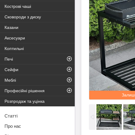
Кострові чаші
Сковороди з диску
Казани
Аксесуари
Коптильні
Печі
Сейфи
Меблі
Професійні рішення
Залиш
Розпродаж та уцінка
Статті
Про нас