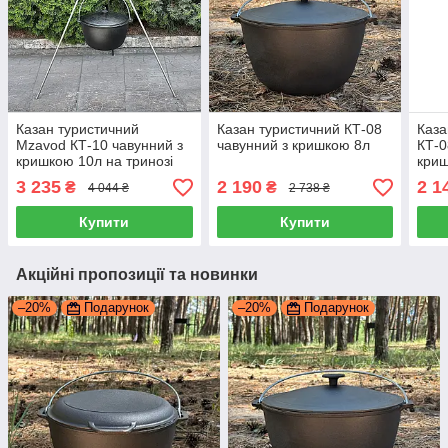
Казан туристичний
Казан туристичний КТ-08
Каза
Mzavod КТ-10 чавунний з
чавунний з кришкою 8л
КТ-0
кришкою 10л на тринозі
кри
3 235
2 190
2 1
₴
₴
4 044 ₴
2 738 ₴
Купити
Купити
Акційні пропозиції та новинки
–20%
Подарунок
–20%
Подарунок