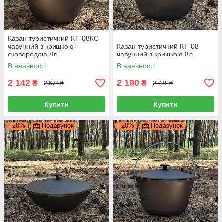
Казан туристичний КТ-08КС
чавунний з кришкою-
Казан туристичний КТ-08
сковородою 8л
чавунний з кришкою 8л
В наявності
В наявності
2 142
2 190
₴
₴
2 678 ₴
2 738 ₴
Купити
Купити
–20%
Подарунок
–20%
Подарунок