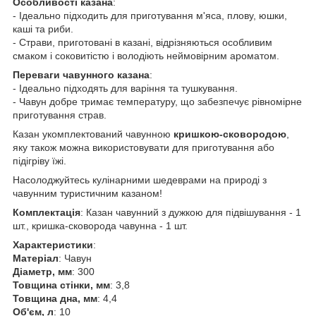
Особливості казана
:
- Ідеально підходить для приготування м'яса, плову, юшки,
каші та риби.
- Страви, приготовані в казані, відрізняються особливим
смаком і соковитістю і володіють неймовірним ароматом.
Переваги чавунного казана
:
- Ідеально підходять для варіння та тушкування.
- Чавун добре тримає температуру, що забезпечує рівномірне
приготування страв.
Казан укомплектований чавунною
кришкою-сковородою
,
яку також можна використовувати для приготування або
підігріву їжі.
Насолоджуйтесь кулінарними шедеврами на природі з
чавунним туристичним казаном!
Комплектація
: Казан чавунний з дужкою для підвішування - 1
шт., кришка-сковорода чавунна - 1 шт.
Характеристики
:
Матеріал
: Чавун
Діаметр, мм
: 300
Товщина стінки, мм
: 3,8
Товщина дна, мм
: 4,4
Об'єм, л
: 10