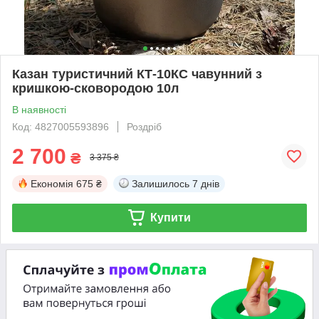
Казан туристичний КТ-10КС чавунний з
кришкою-сковородою 10л
В наявності
Код: 4827005593896
Роздріб
2 700
₴
3 375 ₴
Економія
675 ₴
Залишилось
7 днів
Купити