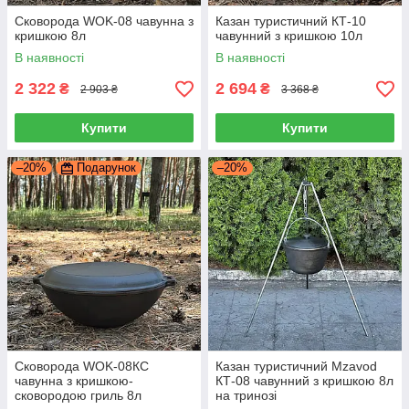
Сковорода WOK-08 чавунна з
Казан туристичний КТ-10
кришкою 8л
чавунний з кришкою 10л
В наявності
В наявності
2 322
2 694
₴
₴
2 903 ₴
3 368 ₴
Купити
Купити
–20%
Подарунок
–20%
Сковорода WOK-08КС
Казан туристичний Mzavod
чавунна з кришкою-
КТ-08 чавунний з кришкою 8л
сковородою гриль 8л
на тринозі