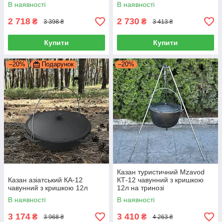
В наявності
В наявності
2 718
2 730
₴
₴
3 398 ₴
3 413 ₴
Купити
Купити
–20%
Подарунок
–20%
Казан туристичний Mzavod
Казан азіатський КА-12
КТ-12 чавунний з кришкою
чавунний з кришкою 12л
12л на тринозі
В наявності
В наявності
3 174
3 410
₴
₴
3 968 ₴
4 263 ₴