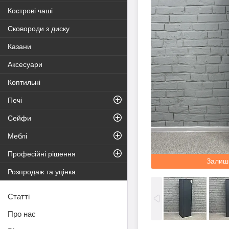
Кострові чаші
Сковороди з диску
Казани
Аксесуари
Коптильні
Печі
Сейфи
Меблі
Професійні рішення
Залиш
Розпродаж та уцінка
Статті
Про нас