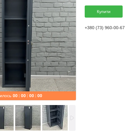
Купити
+380 (73) 960-00-67
илось
0
0
0
0
0
0
0
0