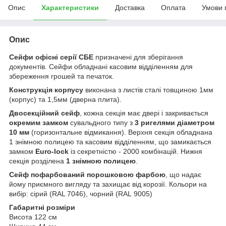
Опис
Характеристики
Доставка
Оплата
Умови 
Опис
Сейфи офісні серії СБЕ
призначені для зберігання
документів. Сейфи обладнані касовим відділенням для
збереження грошей та печаток.
Конструкція корпусу
виконана з листів сталі товщиною 1мм
(корпус) та 1,5мм (дверна плита).
Двосекційний сейф
, кожна секція має двері і закривається
окремим замком
сувальдного типу з
3 ригелями діаметром
10 мм
(горизонтальне відмикання). Верхня секція обладнана
1 знімною полицею та касовим відділенням, що замикається
замком
Euro-lock
із секретністю - 2000 комбінацій. Нижня
секція розділена
1 знімною полицею
.
Сейф пофарбований порошковою фарбою
, що надає
йому приємного вигляду та захищає від корозії. Кольори на
вибір: сірий (RAL 7046), чорний (RAL 9005)
Габаритні розміри
Висота 122 см