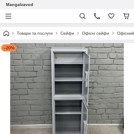
Mangalzavod
Товари та послуги
Сейфи
Офісні сейфи
Офісний
–20%