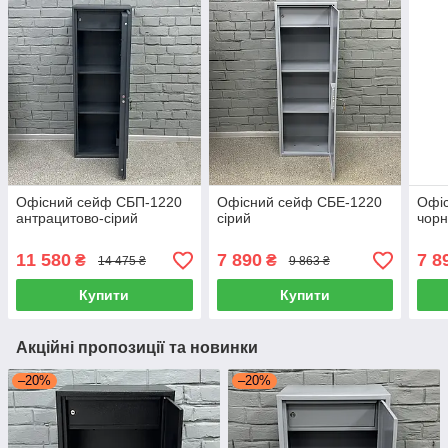
Офісний сейф CБП-1220
Офісний сейф СБЕ-1220
Офі
антрацитово-сірий
сірий
чор
11 580
7 890
7 8
₴
₴
14 475 ₴
9 863 ₴
Купити
Купити
Акційні пропозиції та новинки
–20%
–20%