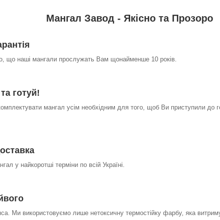
Мангал Завод - Якісно та Прозоро
арантія
о, що наші мангали прослужать Вам щонайменше 10 років.
та готуй!
омплектувати мангал усім необхідним для того, щоб Ви приступили до г
оставка
гал у найкоротші терміни по всій Україні.
айвого
яса. Ми використовуємо лише нетоксичну термостійку фарбу, яка витрим