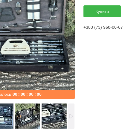
Купити
+380 (73) 960-00-67
илось
0
0
0
0
0
0
0
0