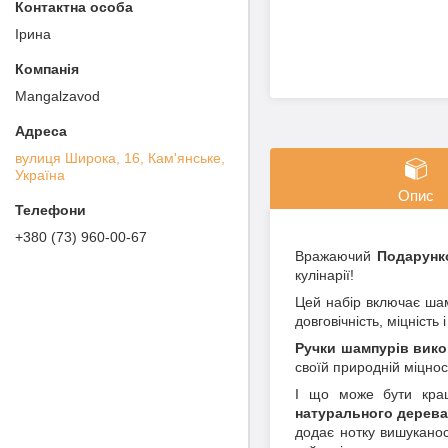
Ірина
Mangalzavod
вулиця Широка, 16, Кам'янське,
Україна
Опис
+380 (73) 960-00-67
Вражаючий
Подарунк
кулінарії!
Цей набір включає ша
довговічність, міцність 
Ручки шампурів викон
своїй природній міцнос
І що може бути кращ
натурального дерева
додає нотку вишуканос