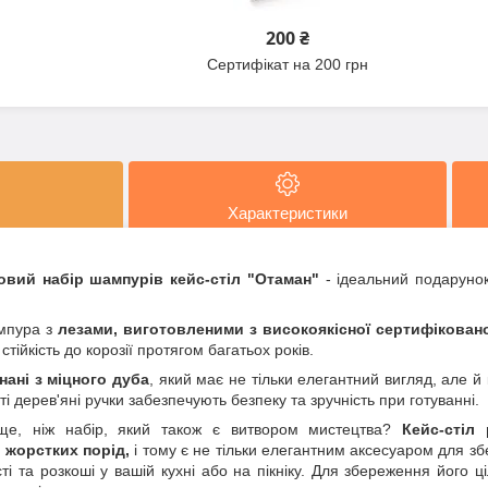
200 ₴
Сертифікат на 200 грн
Характеристики
овий набір шампурів кейс-стіл "Отаман"
- ідеальний подаруно
мпура з
лезами, виготовленими з високоякісної сертифіковано
і стійкість до корозії протягом багатьох років.
ані з міцного дуба
, який має не тільки елегантний вигляд, але й
ті дерев'яні ручки забезпечують безпеку та зручність при готуванні.
е, ніж набір, який також є витвором мистецтва?
Кейс-стіл
 жорстких порід,
і тому є не тільки елегантним аксесуаром для зб
ті та розкоші у вашій кухні або на пікніку. Для збереження його 