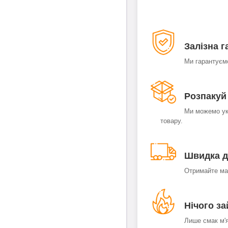
Залізна г
Ми гарантуєм
Розпакуй 
Ми можемо ук
товару.
Швидка д
Отримайте ман
Нічого з
Лише смак м'