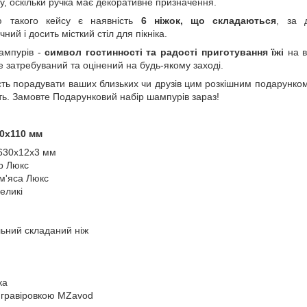
у, оскільки ручка має декоративне призначення.
ю такого кейсу є наявність
6 ніжок, що складаються
, за 
ий і досить місткий стіл для пікніка.
ампурів -
символ гостинності та радості приготування їжі
на в
 затребуваний та оцінений на будь-якому заході.
ть порадувати ваших близьких чи друзів цим розкішним подарунком, 
сть. Замовте Подарунковий набір шампурів зараз!
00х110 мм
 630х12х3 мм
р Люкс
 м'яса Люкс
еликі
ьний складаний ніж
ка
з гравіровкою MZavod