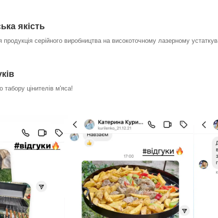
ька якість
я продукція серійного виробництва на високоточному лазерному устаткува
уків
 табору цінителів м'яса!