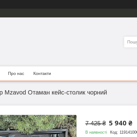
Про нас
Контакти
р Mzavod Отаман кейс-столик чорний
5 940 ₴
7 425 ₴
В наявності
Код:
11914100