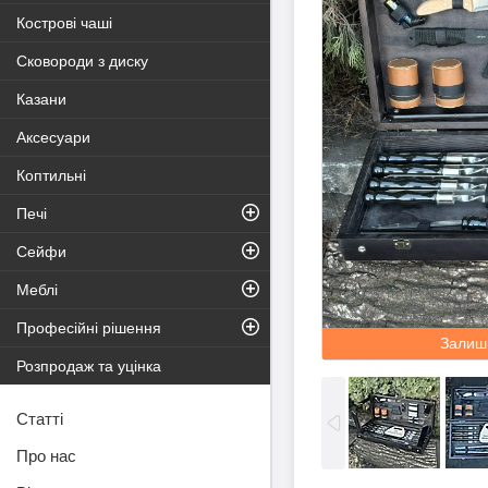
Кострові чаші
Сковороди з диску
Казани
Аксесуари
Коптильні
Печі
Сейфи
Меблі
Професійні рішення
Залиш
Розпродаж та уцінка
Статті
Про нас