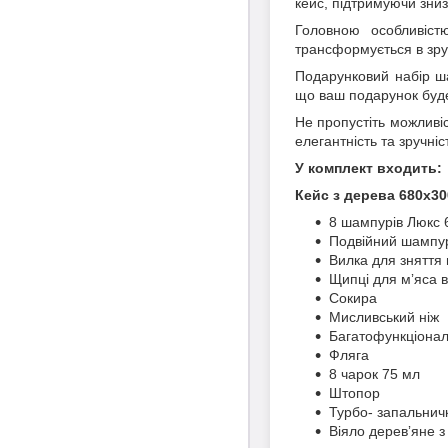
кейс, підтримуючи зниз
Головною особливіст
трансформується в зручн
Подарунковий набір ш
що ваш подарунок буде
Не пропустіть можливіс
елегантність та зручні
У комплект входить:
Кейс з дерева 680х3
8 шампурів Люкс
Подвійний шампу
Вилка для зняття
Щипці для мʼяса в
Сокира
Мисливський ніж
Багатофункціонал
Фляга
8 чарок 75 мл
Штопор
Турбо- запальнич
Віяло деревʼяне 