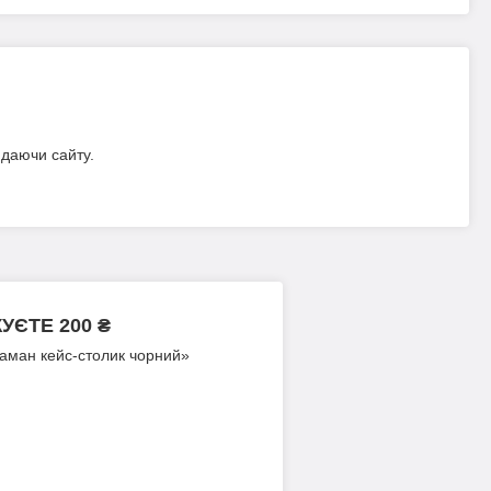
идаючи сайту.
ЄТЕ 200 ₴
аман кейс-столик чорний»