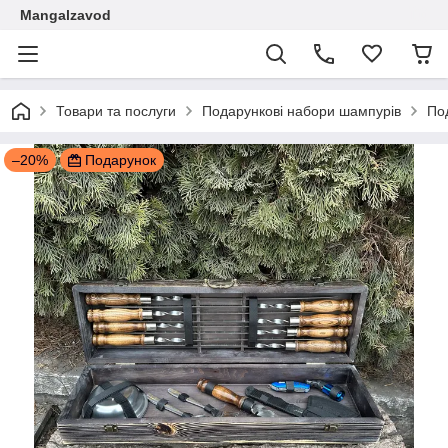
Mangalzavod
Товари та послуги
Подарункові набори шампурів
По
–20%
Подарунок