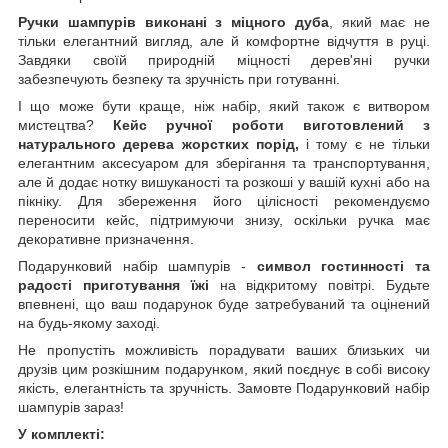
Ручки шампурів виконані з міцного дуба
, який має не
тільки елегантний вигляд, але й комфортне відчуття в руці.
Завдяки своїй природній міцності дерев'яні ручки
забезпечують безпеку та зручність при готуванні.
І що може бути краще, ніж набір, який також є витвором
мистецтва?
Кейс ручної роботи виготовлений з
натурального дерева жорстких порід,
і тому є не тільки
елегантним аксесуаром для зберігання та транспортування,
але й додає нотку вишуканості та розкоші у вашій кухні або на
пікніку. Для збереження його цілісності рекомендуємо
переносити кейс, підтримуючи знизу, оскільки ручка має
декоративне призначення.
Подарунковий набір шампурів -
символ гостинності та
радості приготування їжі
на відкритому повітрі. Будьте
впевнені, що ваш подарунок буде затребуваний та оцінений
на будь-якому заході.
Не пропустіть можливість порадувати ваших близьких чи
друзів цим розкішним подарунком, який поєднує в собі високу
якість, елегантність та зручність. Замовте Подарунковий набір
шампурів зараз!
У комплекті: