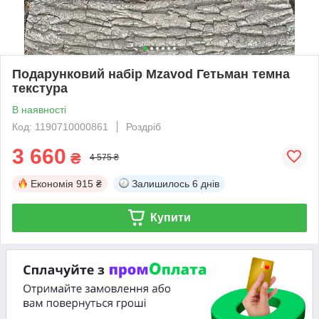
Подарунковий набір Mzavod Гетьман темна
текстура
В наявності
Код: 1190710000861
Роздріб
3 660
₴
4 575 ₴
Економія
915 ₴
Залишилось
6 днів
Купити