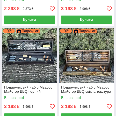
2 298
3 198
₴
₴
2 873 ₴
3 998 ₴
Купити
Купити
–20%
Подарунок
–20%
Подарунок
Подарунковий набір Mzavod
Подарунковий набір Mzavod
Майстер BBQ чорний
Майстер BBQ світла текстура
В наявності
В наявності
3 198
3 198
₴
₴
3 998 ₴
3 998 ₴