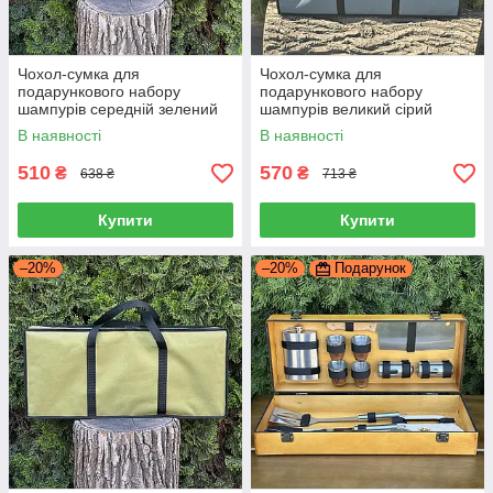
Чохол-сумка для
Чохол-сумка для
подарункового набору
подарункового набору
шампурів середній зелений
шампурів великий сірий
В наявності
В наявності
510
570
₴
₴
638 ₴
713 ₴
Купити
Купити
–20%
–20%
Подарунок