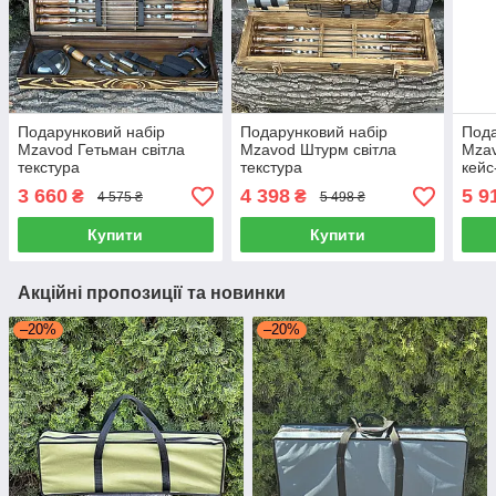
Подарунковий набір
Подарунковий набір
Пода
Mzavod Гетьман світла
Mzavod Штурм світла
Mzav
текстура
текстура
кейс
текс
3 660
4 398
5 9
₴
₴
4 575 ₴
5 498 ₴
Купити
Купити
Акційні пропозиції та новинки
–20%
–20%