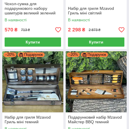
Чохол-сумка для
подарункового набору
Набір для гриля Mzavod
шампурів великий зелений
Гриль міні світлий
В наявності
В наявності
570
2 298
₴
₴
713 ₴
2 873 ₴
Купити
Купити
–20%
Подарунок
–20%
Подарунок
Набір для гриля Mzavod
Подарунковий набір Mzavod
Гриль міні темний
Майстер BBQ темний
В наявності
В наявності