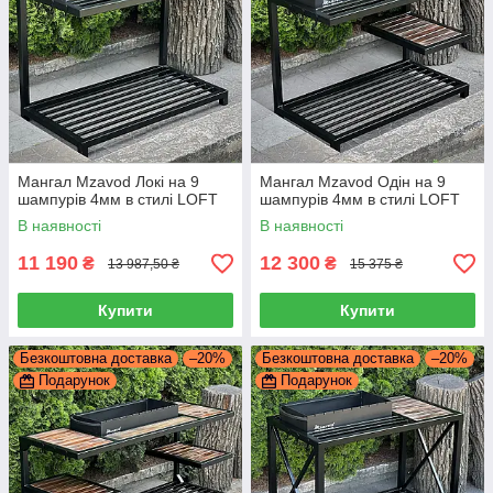
Мангал Mzavod Локі на 9
Мангал Mzavod Одін на 9
шампурів 4мм в стилі LOFT
шампурів 4мм в стилі LOFT
В наявності
В наявності
11 190
12 300
₴
₴
13 987,50 ₴
15 375 ₴
Купити
Купити
Безкоштовна доставка
–20%
Безкоштовна доставка
–20%
Подарунок
Подарунок