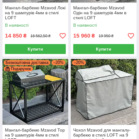
Мангал-барбекю Mzavod Локі
Мангал-барбекю Mzavod
на 9 шампурів 4мм в стилі
Одін на 9 шампурів 4мм в
LOFT
стилі LOFT
В наявності
В наявності
14 850
15 960
₴
₴
18 562,50 ₴
19 950 ₴
Купити
Купити
Безкоштовна доставка
–20%
–20%
Подарунок
Мангал-барбекю Mzavod Тор
Чохол Mzavod для мангалу-
на 9 шампурів 4мм в стилі
барбекю в стилі LOFT на 9