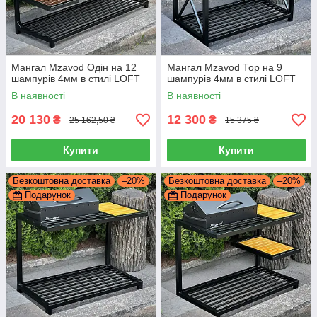
Мангал Mzavod Одін на 12
Мангал Mzavod Тор на 9
шампурів 4мм в стилі LOFT
шампурів 4мм в стилі LOFT
В наявності
В наявності
20 130
12 300
₴
₴
25 162,50 ₴
15 375 ₴
Купити
Купити
Безкоштовна доставка
–20%
Безкоштовна доставка
–20%
Подарунок
Подарунок