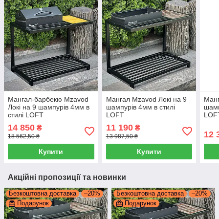
Мангал-барбекю Mzavod
Мангал Mzavod Локі на 9
Манг
Локі на 9 шампурів 4мм в
шампурів 4мм в стилі
шамп
стилі LOFT
LOFT
LOF
14 850
11 190
₴
₴
12 
18 562,50 ₴
13 987,50 ₴
Купити
Купити
Акційні пропозиції та новинки
Безкоштовна доставка
–20%
Безкоштовна доставка
–20%
Подарунок
Подарунок