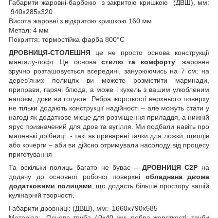
Габарити жаровні-барбекю з закритою кришкою (ДВШ), мм:
940х285х320
Висота жаровні з відкритою кришкою 160 мм
Метал: 4 мм
Покриття: термостійка фарба 800°С
ДРОВНИЦЯ-СТОЛЕШНЯ
це не просто основа конструкції
мангалу-лофт. Це основа
стилю та комфорту
: жаровня
зручно розташовується всередині, занурюючись на 7 см; на
дерев’яних полицях ви можете розмістити маринади,
приправи, гарячі блюда, а може і кухель з вашим улюбленим
напоєм, доки ви готуєте. Ребра жорсткості верхнього поверху
не тільки додають конструкції надійності – але можуть стати у
нагоді як додаткове місце для розміщення приладдя, а нижній
ярус призначений для дров та вугілля. Ми подбали навіть про
маленькі дрібниці - такі як приварені гачки для ложки, щипців
або кочерги – аби ви дійсно отримували насолоду від процесу
приготування
Та оскільки полиць багато не буває –
ДРОВНИЦЯ C2P
на
додачу до основної робочої поверхні
обладнана двома
додатковими полицями
, що додасть більше простору вашій
кулінарній творчості.
Габарити дровниці: (ДВШ), мм: 1660х790х585
Матеріал: Основа труба 40х40 мм, ребра жорсткості: труби