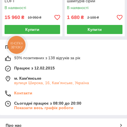
LOFT
шампурів сірий
В наявності
В наявності
15 960
1 680
₴
₴
19 950 ₴
2 100 ₴
Купити
Купити
КНОПКА
Про нас
ЗВ'ЯЗКУ
93% позитивних з 138 відгуків за рік
Працює з 12.02.2015
м. Кам'янське
вулиця Широка, 16, Кам'янське, Україна
Контакти
Сьогодні працює з 08:00 до 20:00
Показати весь графік роботи
Про нас