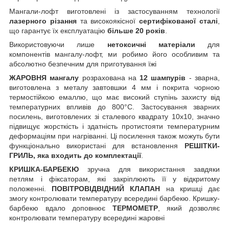
Мангали-лофт виготовлені із застосуванням технології
лазерного різання
та високоякісної
сертифікованої сталі
,
що гарантує їх експлуатацію
більше 20 років
.
Використовуючи лише
нетоксичні матеріали
для
компонентів мангалу-лофт, ми робимо його особливим та
абсолютно безпечним для приготування їжі
ЖАРОВНЯ мангалу
розрахована на
12 шампурів
- зварна,
виготовлена з металу завтовшки 4 мм і покрита чорною
термостійкою емаллю, що має високий ступінь захисту від
температурних впливів до 800°C. Застосування зварних
посилень, виготовлених зі сталевого квадрату 10х10, значно
підвищує жорсткість і здатність протистояти температурним
деформаціям при нагріванні. Ці посилення також можуть бути
функціонально використані для встановлення
РЕШІТКИ-
ГРИЛЬ, яка входить до комплектації
.
КРИШКА-БАРБЕКЮ
зручна для використання завдяки
петлям і фіксаторам, які закріплюють її у відкритому
положенні.
ПОВІТРОВІДВІДНИЙ КЛАПАН
на кришці дає
змогу контролювати температуру всередині барбекю. Кришку-
барбекю вдало доповнює
ТЕРМОМЕТР
, який дозволяє
контролювати температуру всередині жаровні