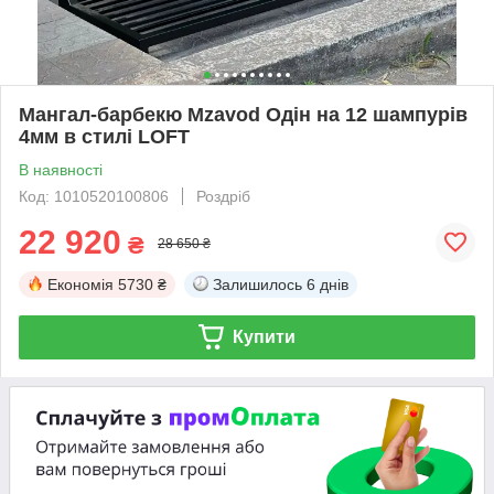
Мангал-барбекю Mzavod Одін на 12 шампурів
4мм в стилі LOFT
В наявності
Код: 1010520100806
Роздріб
22 920
₴
28 650 ₴
Економія
5730 ₴
Залишилось
6 днів
Купити