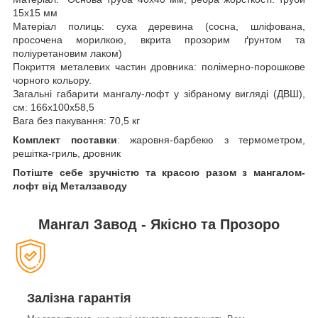
15х15 мм
Матеріал полиць: суха деревина (сосна, шліфована,
просочена морилкою, вкрита прозорим ґрунтом та
поліуретановим лаком)
Покриття металевих частин дровника: полімерно-порошкове
чорного кольору.
Загальні габарити мангалу-лофт у зібраному вигляді (ДВШ),
см: 166х100х58,5
Вага без пакування: 70,5 кг
Комплект поставки
: жаровня-барбекю з термометром,
решітка-гриль, дровник
Потіште себе зручністю та красою разом з мангалом-
лофт від Металзаводу
Мангал Завод - Якісно та Прозоро
Залізна гарантія