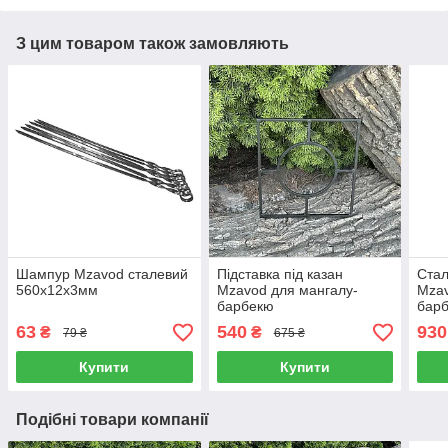
З цим товаром також замовляють
Шампур Mzavod сталевий
Підставка під казан
Стал
560х12х3мм
Mzavod для мангалу-
Mzav
барбекю
бар
63
540
930
₴
₴
79 ₴
675 ₴
Купити
Купити
Подібні товари компанії