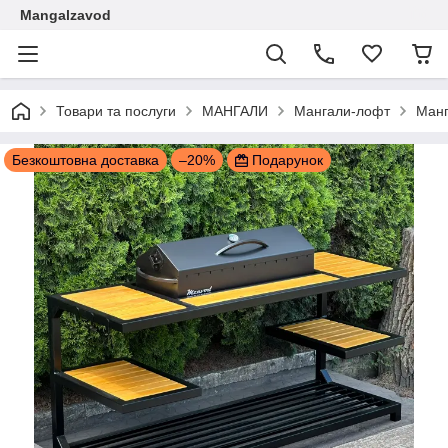
Mangalzavod
Товари та послуги
МАНГАЛИ
Мангали-лофт
Манг
Безкоштовна доставка
–20%
Подарунок