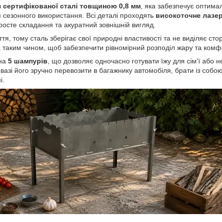
з
сертифікованої сталі товщиною 0,8 мм
, яка забезпечує оптима
я сезонного використання. Всі деталі проходять
високоточне лазер
росте складання та акуратний зовнішній вигляд.
я, тому сталь зберігає свої природні властивості та не виділяє стор
 таким чином, щоб забезпечити рівномірний розподіл жару та комф
 на
5 шампурів
, що дозволяє одночасно готувати їжу для сім'ї або н
вазі його зручно перевозити в багажнику автомобіля, брати із собою
і.