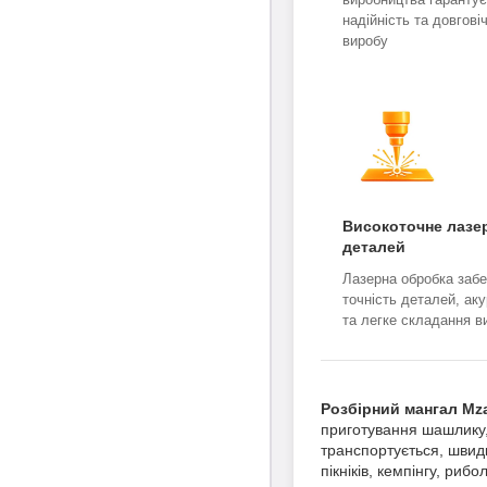
надійність та довгові
виробу
Високоточне лазер
деталей
Лазерна обробка забе
точність деталей, ак
та легке складання в
Розбірний мангал Mz
приготування шашлику, о
транспортується, швид
пікніків, кемпінгу, ри