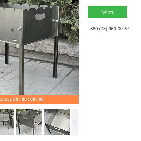
Купити
+380 (73) 960-00-67
илось
0
0
0
0
0
0
0
0