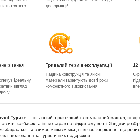
чність кожного
деформацій
не різання
Тривалий термін експлуатації
12 
Надійна конструкція та якісні
Офі
зпечує ідеальну
матеріали гарантують довгі роки
під
уратний вигляд
комфортного використання
впе
иробу
avod Турист
— це легкий, практичний та компактний мангал, ство
вочів, ковбасок та інших страв на відкритому вогні. Завдяки розбірн
ко збирається та займає мінімум місця під час зберігання, що роби
боловлі, полювання та туристичних подорожей.