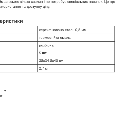
ає всього кілька хвилин і не потребує спеціальних навичок. Це пра
використання та доступну ціну.
теристики
сертифікована сталь 0,8 мм
термостійка емаль
розбірна
5 шт
38х34,8х40 см
2,7 кг
 шт.
т.