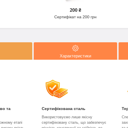
200 ₴
Сертифікат на 200 грн
Характеристики
во та
Сертифікована сталь
Те
Використовуємо лише якісну
Спе
ожному етапі
сертифіковану сталь, що забезпечує
зах
 високу якість,
міцність конструкції та стійкість до
та 