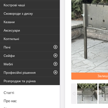
Кострові чаші
Сковороди з диску
Казани
Аксесуари
Коптильні
Печі
Сейфи
Меблі
Професійні рішення
Залиш
Розпродаж та уцінка
Статті
Про нас