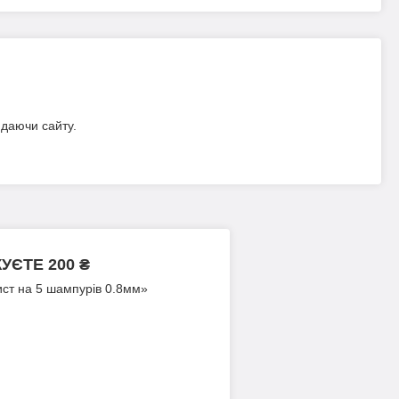
идаючи сайту.
ЄТЕ 200 ₴
ист на 5 шампурів 0.8мм»