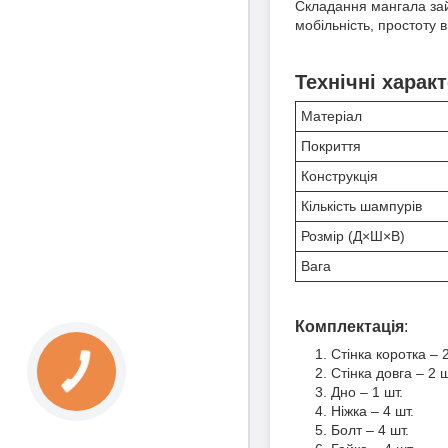
Складання мангала займ
мобільність, простоту 
Технічні харак
Матеріал
Покриття
Конструкція
Кількість шампурів
Розмір (Д×Ш×В)
Вага
Комплектація
:
Стінка коротка – 2
Стінка довга – 2 ш
Дно – 1 шт.
Ніжка – 4 шт.
Болт – 4 шт.